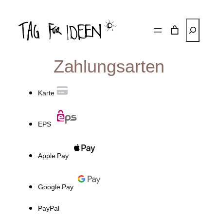
Zum
Inhalt
Suchen
springen
Zahlungsarten
Karte
EPS
Apple Pay
Google Pay
PayPal