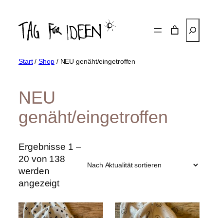
Zum
Inhalt
Suchen
springen
Start
/
Shop
/ NEU genäht/eingetroffen
NEU
genäht/eingetroffen
Ergebnisse 1 –
20 von 138
werden
Nach
angezeigt
Aktualität
sortiert