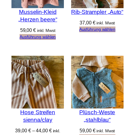
Musselin-Kleid
Rib-Strampler „Auto“
„Herzen beere“
37,00
€
inkl. Mwst
Ausführung wählen
59,00
€
inkl. Mwst
Ausführung wählen
Hose Streifen
Plüsch-Weste
sienna/clay
„stahlblau“
39,00
€
–
44,00
€
59,00
€
inkl.
inkl. Mwst