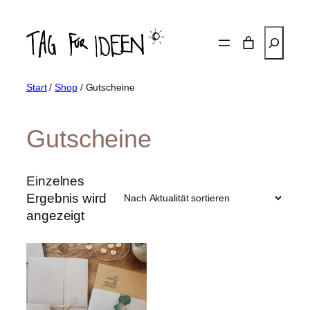
Zum
Inhalt
Suchen
springen
Start
/
Shop
/ Gutscheine
Gutscheine
Einzelnes
Ergebnis wird
angezeigt