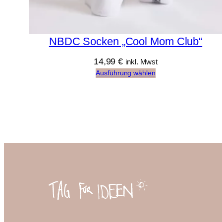
NBDC Socken „Cool Mom Club“
14,99
€
inkl. Mwst
Ausführung wählen