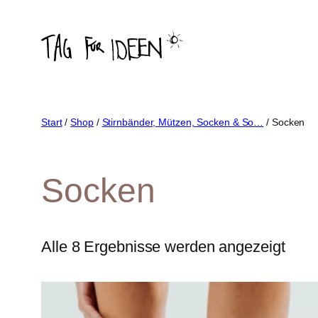
Zum
Inhalt
springen
Start
/
Shop
/
Stirnbänder, Mützen, Socken & So…
/ Socken
Socken
Nac
Alle 8 Ergebnisse werden angezeigt
Aktua
sorti