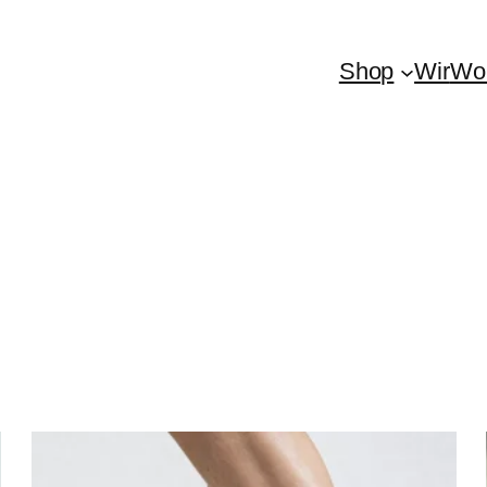
Shop
Wir
Woh
h
lität
ert