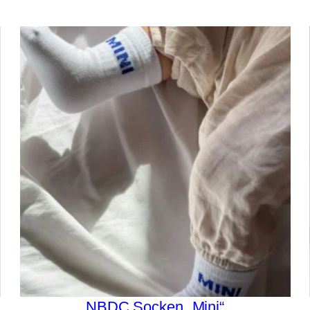
NBDC Socken „Mini“