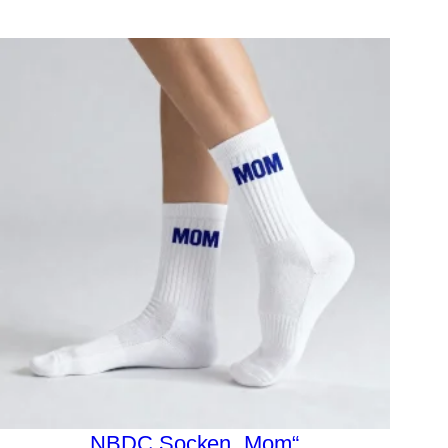
NBDC Socken „Mom“