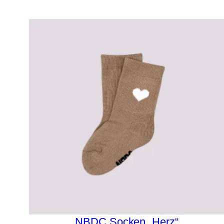
NBDC Socken „Herz“