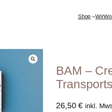
Shop
Wir
Woh
BAM – Cre
Transport
26,50
€
inkl. Mw