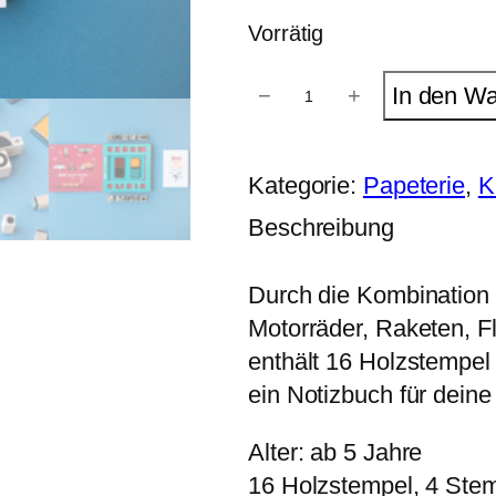
Vorrätig
B
In den W
−
+
A
M
–
C
Kategorie:
Papeterie
, 
K
r
e
Beschreibung
a
t
e
Durch die Kombination 
y
o
Motorräder, Raketen, F
u
r
enthält 16 Holzstempel
T
ein Notizbuch für deine
r
a
n
Alter: ab 5 Jahre
s
p
16 Holzstempel, 4 Ste