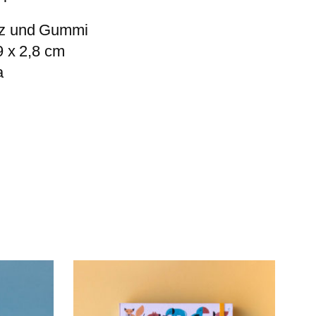
z und Gummi
9 x 2,8 cm
a