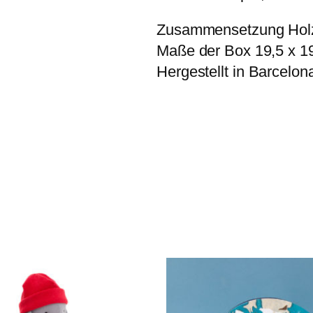
o
r
Zusammensetzung Hol
t
s
Maße der Box 19,5 x 1
M
Hergestellt in Barcelon
e
n
g
e