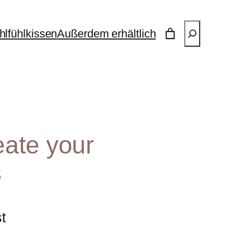
Suchen
lfühlkissen
Außerdem erhältlich
ate your
s
st