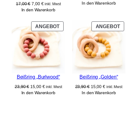
Preis
Preis
In den Warenkorb
Ursprünglicher
Aktueller
17,00
€
7,00
€
inkl. Mwst
war:
ist:
Preis
Preis
In den Warenkorb
23,90 €
15,00 €.
war:
ist:
17,00 €
7,00 €.
PRODUKT
PROD
ANGEBOT
ANGEBOT
IM
IM
ANGEBOT
ANGE
Beißring „Burlwood“
Beißring „Golden“
Ursprünglicher
Aktueller
Ursprünglicher
Aktueller
23,90
€
15,00
€
23,90
€
15,00
€
inkl. Mwst
inkl. Mwst
Preis
Preis
Preis
Preis
In den Warenkorb
In den Warenkorb
war:
ist:
war:
ist:
23,90 €
15,00 €.
23,90 €
15,00 €.