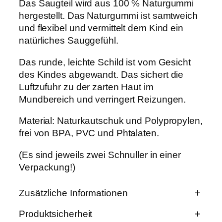
P
i
n
Das Saugteil wird aus 100 % Naturgummi
i
hergestellt. Das Naturgummi ist samtweich
r
s
l
und flexibel und vermittelt dem Kind ein
l
e
t
natürliches Sauggefühl.
a
"
i
:
N
Das runde, leichte Schild ist vom Gesicht
i
des Kindes abgewandt. Das sichert die
s
1
g
Luftzufuhr zu der zarten Haut im
h
t
w
0
Mundbereich und verringert Reizungen.
A
B
a
,
Material: Naturkautschuk und Polypropylen,
V
frei von BPA, PVC und Phtalaten.
E
r
0
R
K
(Es sind jeweils zwei Schnuller in einer
:
0
A
Verpackung!)
U
1
F
M
Zusätzliche Informationen
2
€
e
n
Produktsicherheit
,
.
g