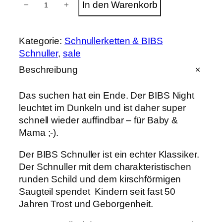
In den Warenkorb
−
+
I
p
u
B
S
r
e
S
Kategorie:
Schnullerketten & BIBS
c
ü
l
Schnuller
, 
sale
h
n
n
l
Beschreibung
u
l
g
e
l
Das suchen hat ein Ende. Der BIBS Night
e
l
r
leuchtet im Dunkeln und ist daher super
r
schnell wieder auffindbar – für Baby &
"
i
P
D
Mama ;-).
a
c
r
r
Der BIBS Schnuller ist ein echter Klassiker.
k
h
e
Der Schnuller mit dem charakteristischen
O
a
runden Schild und dem kirschförmigen
e
i
k
Saugteil spendet Kindern seit fast 50
&
Jahren Trost und Geborgenheit.
r
s
V
a