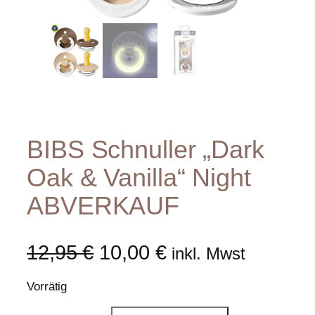
BIBS Schnuller „Dark
Oak & Vanilla“ Night
ABVERKAUF
U
A
12,95
€
10,00
€
inkl. Mwst
r
k
Vorrätig
s
t
B