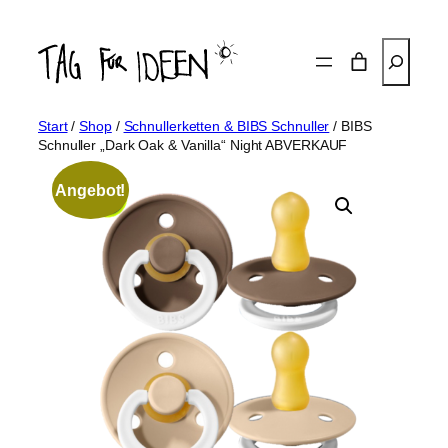
Zum
Inhalt
Suchen
springen
Start
/
Shop
/
Schnullerketten & BIBS Schnuller
/ BIBS
Schnuller „Dark Oak & Vanilla“ Night ABVERKAUF
Angebot!