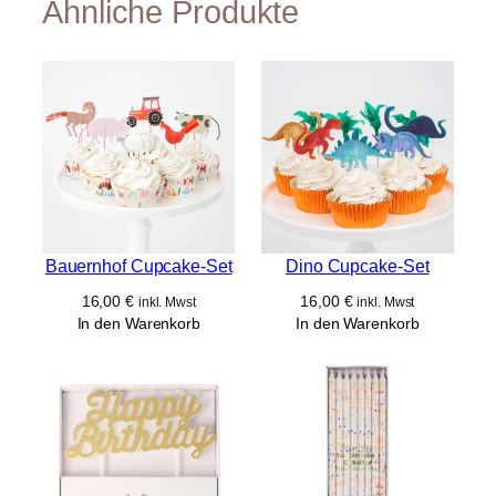
Ähnliche Produkte
Bardon Road
6121 RE Sittard
support@merimeri.com
Bauernhof Cupcake-Set
Dino Cupcake-Set
16,00
€
16,00
€
inkl. Mwst
inkl. Mwst
In den Warenkorb
In den Warenkorb