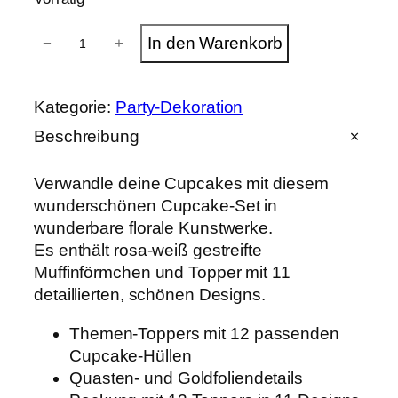
B
In den Warenkorb
−
+
l
u
m
e
Kategorie:
Party-Dekoration
n
g
Beschreibung
a
r
Verwandle deine Cupcakes mit diesem
t
e
wunderschönen Cupcake-Set in
n
wunderbare florale Kunstwerke.
C
Es enthält rosa-weiß gestreifte
u
p
Muffinförmchen und Topper mit 11
c
detaillierten, schönen Designs.
a
k
Themen-Toppers mit 12 passenden
e
-
Cupcake-Hüllen
S
Quasten- und Goldfoliendetails
e