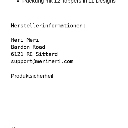
Packung mit 12 Toppers in 11 Designs
t
M
e
n
g
Herstellerinformationen:

e
Meri Meri

Bardon Road

6121 RE Sittard

support@merimeri.com
Produktsicherheit
Produktsicherheit
Herstellerinformationen
Meri Meri