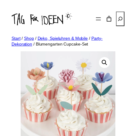
Zum
Inhalt
Suchen
springen
Start
/
Shop
/
Deko, Spieluhren & Mobile
/
Party-
Dekoration
/ Blumengarten Cupcake-Set