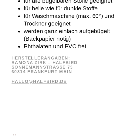
für alle bügelbaren Stoffe geeignet
a
für helle wie für dunkle Stoffe
h
a
für Waschmaschine (max. 60°) und
.
Trockner geeignet
N
werden ganz einfach aufgebügelt
ö
.
(Backpapier nötig)
"
Phthalaten und PVC frei
M
e
HERSTELLERANGABEN:
n
RAMONA ZIRK –
HALFBIRD
g
SONNEMANNSTRASSE 73
60314 FRANKFURT MAIN
e
HALLO@
HALFBIRD
.DE