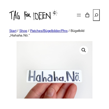
Zum
Inhalt
Suchen
springen
Start
/
Shop
/
Patches/Bügelbilder/Pins
/ Bügelbild
„Hahaha.Nö.“