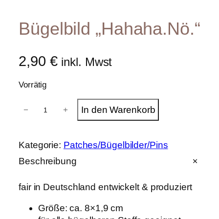
Bügelbild „Hahaha.Nö.“
2,90
€
inkl. Mwst
Vorrätig
B
In den Warenkorb
−
+
ü
g
e
l
Kategorie:
Patches/Bügelbilder/Pins
b
i
Beschreibung
l
d
fair in Deutschland entwickelt & produziert
"
H
a
Größe: ca. 8×1,9 cm
h