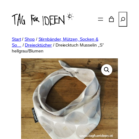
Zum
Inhalt
Suchen
springen
Start
/
Shop
/
Stirnbänder, Mützen, Socken &
So…
/
Dreiecktücher
/ Dreiecktuch Musselin „S“
hellgrau/Blumen