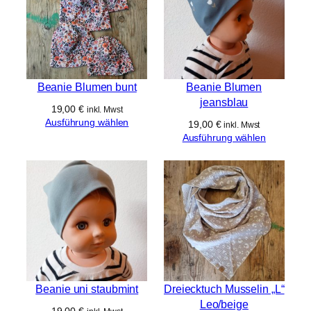
Beanie Blumen bunt
Beanie Blumen
jeansblau
19,00
€
inkl. Mwst
Ausführung wählen
19,00
€
inkl. Mwst
Ausführung wählen
Beanie uni staubmint
Dreiecktuch Musselin „L“
Leo/beige