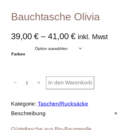
Bauchtasche Olivia
39,00
€
–
41,00
€
inkl. Mwst
Farben
B
In den Warenkorb
−
+
a
u
c
h
Kategorie:
Taschen/Rucksäcke
t
a
Beschreibung
s
c
h
Gürteltasche aus Bio-Baumwolle