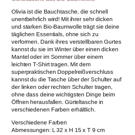
e
O
Olivia ist die Bauchtasche, die schnell
l
unentbehrlich wird! Mit ihrer sehr dicken
i
und starken Bio-Baumwolle trägt sie deine
v
i
täglichen Essentials, ohne sich zu
a
verformen. Dank ihres verstellbaren Gurtes
M
kannst du sie im Winter über einen dicken
e
n
Mantel oder im Sommer über einem
g
leichten T-Shirt tragen. Mit dem
e
superpraktischen Doppelreißverschluss
kannst du die Tasche über der Schulter auf
der linken oder rechten Schulter tragen,
ohne dass deine wichtigsten Dinge beim
Öffnen herausfallen. Gürteltasche in
verschiedenen Farben erhältlich.
Verschiedene Farben
Abmessungen: L 32 x H 15 x T 9 cm