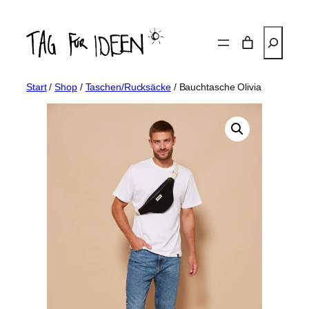
Zum
Inhalt
Suchen
springen
Start
/
Shop
/
Taschen/Rucksäcke
/ Bauchtasche Olivia