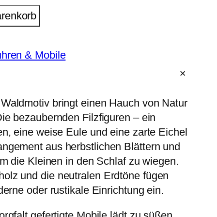
arenkorb
uhren & Mobile
 Waldmotiv bringt einen Hauch von Natur
Die bezaubernden Filzfiguren – ein
n, eine weise Eule und eine zarte Eichel
ngement aus herbstlichen Blättern und
um die Kleinen in den Schlaf zu wiegen.
olz und die neutralen Erdtöne fügen
derne oder rustikale Einrichtung ein.
rgfalt gefertigte Mobile lädt zu süßen