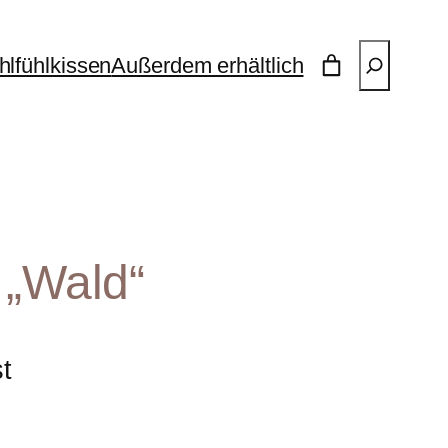
Suchen
lfühlkissen
Außerdem erhältlich
 „Wald“
st