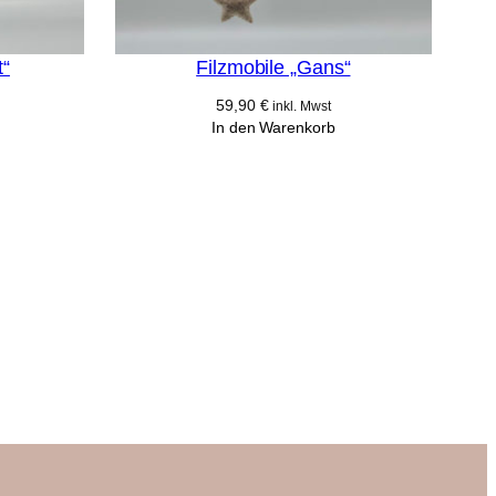
t“
Filzmobile „Gans“
59,90
€
inkl. Mwst
In den Warenkorb