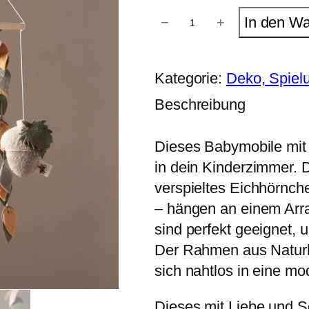
F
In den W
−
+
i
l
z
m
Kategorie:
Deko, Spiel
o
b
Beschreibung
i
l
e
Dieses Babymobile mit
"
W
in dein Kinderzimmer. 
a
l
verspieltes Eichhörnche
d
– hängen an einem Arra
"
M
sind perfekt geeignet, 
e
Der Rahmen aus Naturh
n
g
sich nahtlos in eine mo
e
Dieses mit Liebe und So