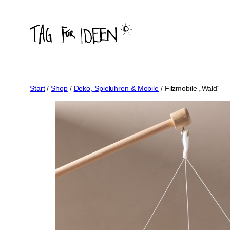
Zum
Inhalt
springen
Start
/
Shop
/
Deko, Spieluhren & Mobile
/ Filzmobile „Wald“