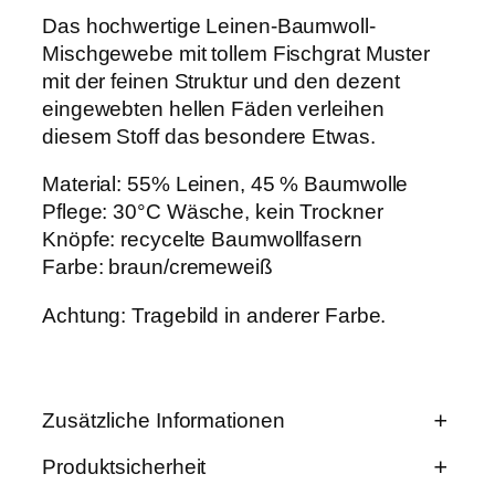
o
Das hochwertige Leinen-Baumwoll-
s
Mischgewebe mit tollem Fischgrat Muster
e
mit der feinen Struktur und den dezent
s
c
eingewebten hellen Fäden verleihen
h
diesem Stoff das besondere Etwas.
w
a
Material: 55% Leinen, 45 % Baumwolle
r
z
Pflege: 30°C Wäsche, kein Trockner
/
Knöpfe: recycelte Baumwollfasern
w
Farbe: braun/cremeweiß
e
i
Achtung: Tragebild in anderer Farbe.
ß
M
e
n
g
Zusätzliche Informationen
e
Produktsicherheit
E