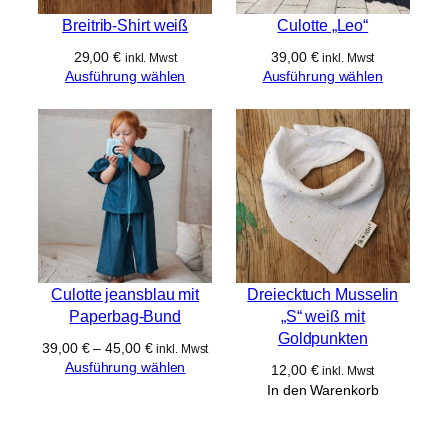
,
.
Breitrib-Shirt weiß
Culotte „Leo“
9
29,00
€
39,00
€
inkl. Mwst
inkl. Mwst
0
Ausführung wählen
Ausführung wählen
€
Culotte jeansblau mit
Dreiecktuch Musselin
Paperbag-Bund
„S“ weiß mit
Goldpunkten
39,00
€
–
45,00
€
inkl. Mwst
Ausführung wählen
12,00
€
inkl. Mwst
In den Warenkorb