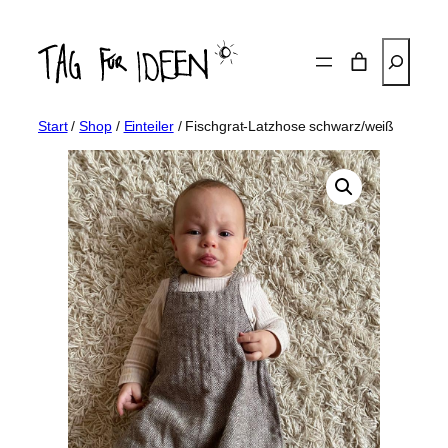
Zum
Inhalt
Suchen
springen
Start
/
Shop
/
Einteiler
/ Fischgrat-Latzhose schwarz/weiß