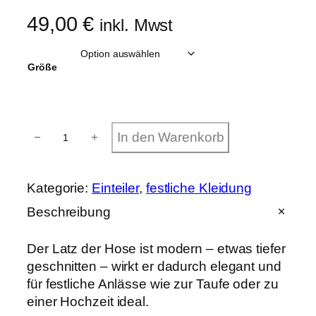
49,00
€
inkl. Mwst
Größe
F
In den Warenkorb
−
+
i
s
c
h
Kategorie:
Einteiler
, 
festliche Kleidung
g
r
Beschreibung
a
t
Der Latz der Hose ist modern – etwas tiefer
-
L
geschnitten – wirkt er dadurch elegant und
a
für festliche Anlässe wie zur Taufe oder zu
t
einer Hochzeit ideal.
z
h