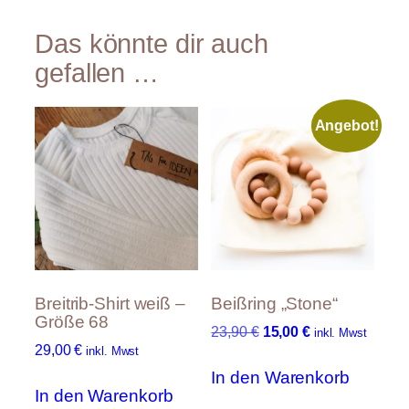
G
Größe 80, Größe 86,
i
rö
Größe 74, Größe 62,
Das könnte dir auch
g
ß
Größe 68
e
gefallen …
e
n
W
s
er
Angebot!
c
t
h
a
ft
e
n
Breitrib-Shirt weiß –
Beißring „Stone“
Größe 68
U
A
23,90
€
15,00
€
inkl. Mwst
29,00
€
r
k
inkl. Mwst
s
t
In den Warenkorb
p
u
In den Warenkorb