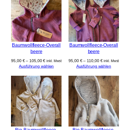
e
n
Baumwollfleece-Overall
Baumwollfleece-Overall
beere
beere
95,00
€
–
105,00
€
95,00
€
–
110,00
€
inkl. Mwst
inkl. Mwst
Ausführung wählen
Ausführung wählen
Bio-Baumwollfleece-
Bio-Baumwollfleece-