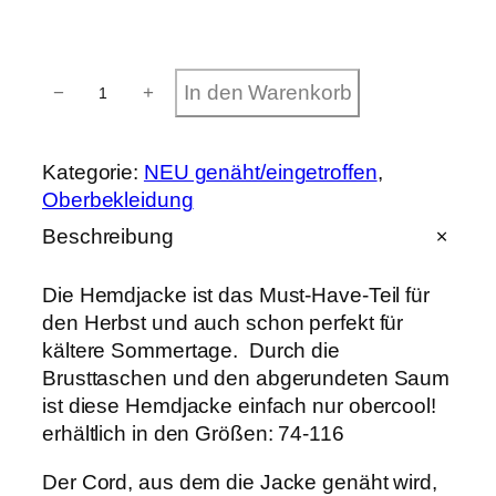
H
In den Warenkorb
−
+
e
m
d
j
Kategorie:
NEU genäht/eingetroffen
, 
a
Oberbekleidung
c
k
Beschreibung
e
a
u
Die Hemdjacke ist das Must-Have-Teil für
s
den Herbst und auch schon perfekt für
C
kältere Sommertage. Durch die
o
r
Brusttaschen und den abgerundeten Saum
d
ist diese Hemdjacke einfach nur obercool!
a
erhältlich in den Größen: 74-116
r
m
y
Der Cord, aus dem die Jacke genäht wird,