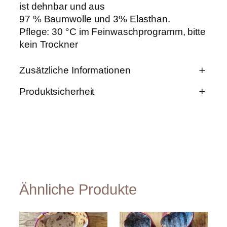
g
ist dehnbar und aus
r
97 % Baumwolle und 3% Elasthan.
e
e
Pflege: 30 °C im Feinwaschprogramm, bitte
n
kein Trockner
M
e
n
Zusätzliche Informationen
g
e
Produktsicherheit
E
G
Größe 80, Größe 86, Größe
i
r
74, Größe 92, Größe 98,
g
ö
Größe 110, Größe 104,
e
ß
Größe 116
n
e
W
s
er
c
t
Ähnliche Produkte
h
a
ft