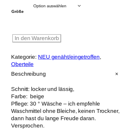
Größe
H
In den Warenkorb
o
o
d
Kategorie:
NEU genäht/eingetroffen
, 
i
Oberteile
e
b
Beschreibung
e
i
g
Schnitt: locker und lässig,
e
Farbe: beige
M
Pflege: 30 ° Wäsche – ich empfehle
e
n
Waschmittel ohne Bleiche, keinen Trockner,
g
dann hast du lange Freude daran.
e
Versprochen.