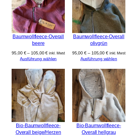
Baumwollfleece-Overall
Baumwollfleece-Overall
beere
olivgrün
95,00
€
–
105,00
€
95,00
€
–
105,00
€
inkl. Mwst
inkl. Mwst
Ausführung wählen
Ausführung wählen
Bio-Baumwollfleece-
Bio-Baumwollfleece-
Overall beige/Herzen
Overall hellgrau