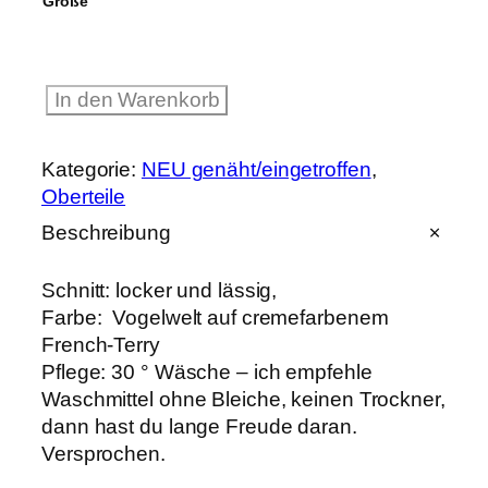
Größe
H
In den Warenkorb
o
o
d
Kategorie:
NEU genäht/eingetroffen
, 
i
Oberteile
e
"
Beschreibung
V
o
g
Schnitt: locker und lässig,
e
Farbe: Vogelwelt auf cremefarbenem
l
French-Terry
w
e
Pflege: 30 ° Wäsche – ich empfehle
l
Waschmittel ohne Bleiche, keinen Trockner,
t
dann hast du lange Freude daran.
"
M
Versprochen.
e
n