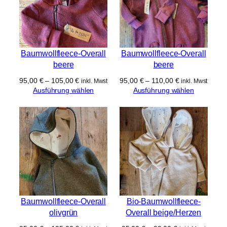
Baumwollfleece-Overall
Baumwollfleece-Overall
beere
beere
95,00
€
–
105,00
€
95,00
€
–
110,00
€
inkl. Mwst
inkl. Mwst
Ausführung wählen
Ausführung wählen
Baumwollfleece-Overall
Bio-Baumwollfleece-
olivgrün
Overall beige/Herzen