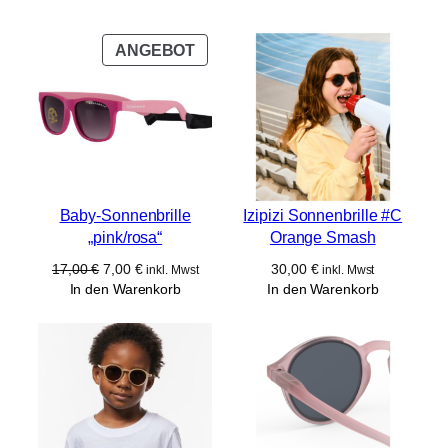
Email:
contact@izipizi.com
PRODUKT
ANGEBOT
IM
ANGEBOT
Baby-Sonnenbrille
Izipizi Sonnenbrille #C
„pink/rosa“
Orange Smash
Ursprünglicher
Aktueller
17,00
€
7,00
€
30,00
€
inkl. Mwst
inkl. Mwst
Preis
Preis
In den Warenkorb
In den Warenkorb
war:
ist:
17,00 €
7,00 €.