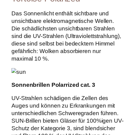
D
L
Das Sonnenlicht enthält sichtbare und
i
g
unsichtbare elektromagnetische Wellen.
h
Die schädlichsten unsichtbaren Strahlen
t
sind die UV-Strahlen (Ultraviolettstrahlung),
T
o
diese sind selbst bei bedecktem Himmel
r
gefährlich: Wolken absorbieren nur
t
maximal 10 %.
o
i
s
e
p
Sonnenbrillen Polarrized cat. 3
o
l
UV-Strahlen schädigen die Zellen des
a
Auges und können zu Erkrankungen mit
r
i
unterschiedlichen Schweregraden führen.
s
SUN-Brillen bieten Gläser für 100%igen UV-
i
Schutz der Kategorie 3, sind blendsicher
e
r