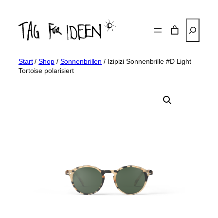
Zum
Inhalt
Suchen
springen
Start
/
Shop
/
Sonnenbrillen
/ Izipizi Sonnenbrille #D Light
Tortoise polarisiert