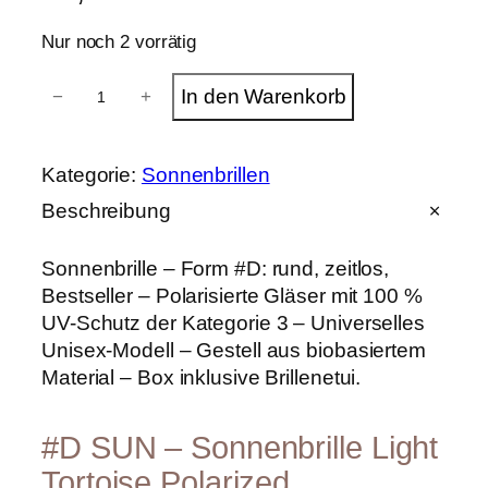
Nur noch 2 vorrätig
I
In den Warenkorb
−
+
z
i
p
i
Kategorie:
Sonnenbrillen
z
i
Beschreibung
S
o
Sonnenbrille – Form #D: rund, zeitlos,
n
n
Bestseller – Polarisierte Gläser mit 100 %
e
UV-Schutz der Kategorie 3 – Universelles
n
Unisex-Modell – Gestell aus biobasiertem
b
r
Material – Box inklusive Brillenetui.
i
l
l
#D SUN – Sonnenbrille Light
e
Tortoise Polarized
#