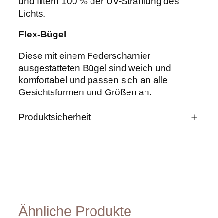
und filtern 100 % der UV-Strahlung des
t
Lichts.
M
e
Flex-Bügel
n
g
e
Diese mit einem Federscharnier
ausgestatteten Bügel sind weich und
komfortabel und passen sich an alle
Gesichtsformen und Größen an.
Produktsicherheit
Produktsicherheit
Herstellerinformationen
IZIPIZI, 19 rue de Calais, 75009
Ähnliche Produkte
Paris FRANCE