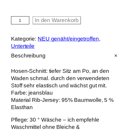
R
In den Warenkorb
I
B
-
Kategorie:
NEU genäht/eingetroffen
, 
H
Unterteile
o
s
Beschreibung
e
j
e
Hosen-Schnitt: tiefer Sitz am Po, an den
a
Waden schmal. durch den verwendeten
n
Stoff sehr elastisch und wächst gut mit.
s
b
Farbe: jeansblau
l
Material Rib-Jersey: 95% Baumwolle, 5 %
a
Elasthan
u
M
e
Pflege: 30 ° Wäsche – ich empfehle
n
Waschmittel ohne Bleiche &
g