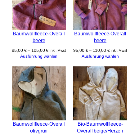
Baumwollfleece-Overall
Baumwollfleece-Overall
beere
beere
95,00
€
–
105,00
€
95,00
€
–
110,00
€
inkl. Mwst
inkl. Mwst
Ausführung wählen
Ausführung wählen
Baumwollfleece-Overall
Bio-Baumwollfleece-
olivgrün
Overall beige/Herzen