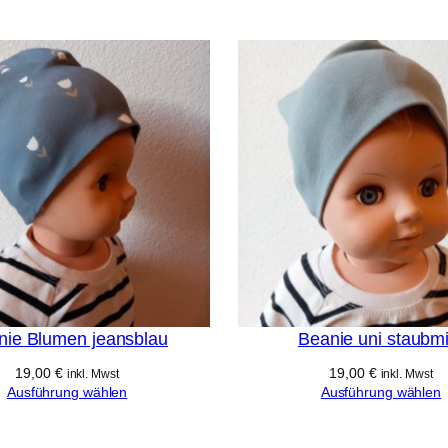
t
h
a
ft
e
n
nie Blumen jeansblau
Beanie uni staubmi
19,00
€
19,00
€
inkl. Mwst
inkl. Mwst
Ausführung wählen
Ausführung wählen