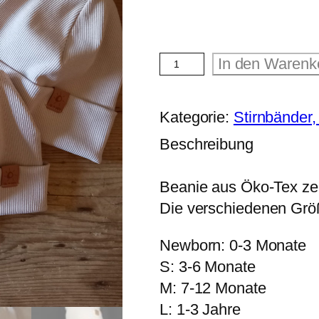
R
In den Warenk
i
b
-
M
Kategorie:
Stirnbänder
ü
t
Beschreibung
z
e
h
Beanie aus Öko-Tex zer
e
Die verschiedenen Größ
l
l
b
Newborn: 0-3 Monate
e
i
S: 3-6 Monate
g
M: 7-12 Monate
e
M
L: 1-3 Jahre
e