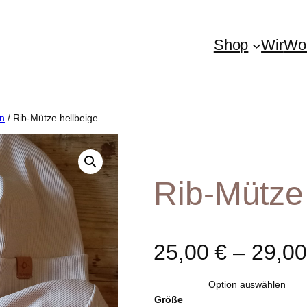
Shop
Wir
Woh
n
/ Rib-Mütze hellbeige
Rib-Mütze
25,00
€
–
29,0
Größe