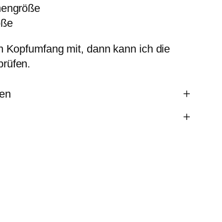
mengröße
öße
n Kopfumfang mit, dann kann ich die
rüfen.
nen
ewborn, M, L, XL, XXL