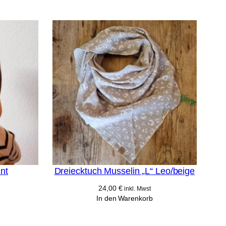
nt
Dreiecktuch Musselin „L“ Leo/beige
24,00
€
inkl. Mwst
In den Warenkorb