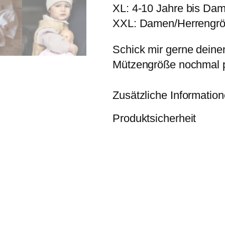
XL: 4-10 Jahre bis Da
n
g
XXL: Damen/Herrengr
e
Schick mir gerne deine
Mützengröße nochmal p
Zusätzliche Informatio
Produktsicherheit
E
Größe
S, N
i
g
e
n
W
s
er
c