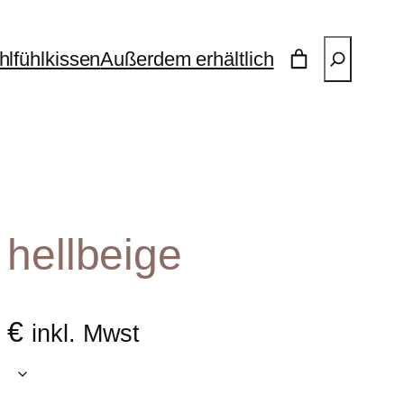
Suchen
lfühlkissen
Außerdem erhältlich
 hellbeige
0
€
inkl. Mwst