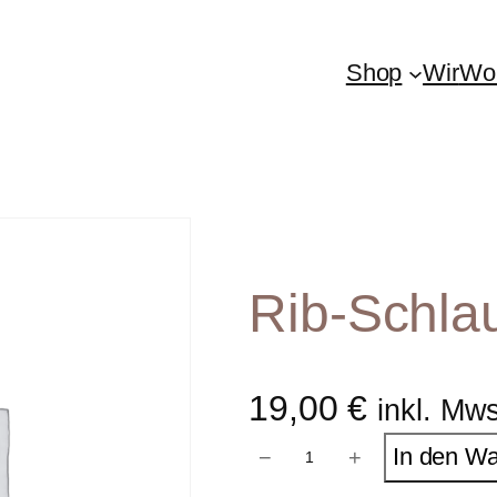
Shop
Wir
Woh
Rib-Schla
19,00
€
inkl. Mw
R
In den W
−
+
i
b