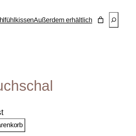
Suchen
lfühlkissen
Außerdem erhältlich
uchschal
st
arenkorb