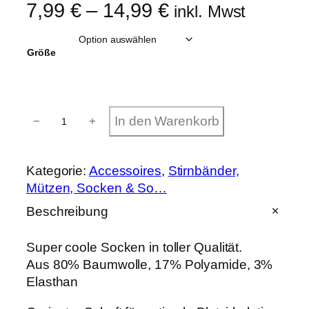
7,99
€
–
14,99
€
inkl. Mwst
Größe
S
In den Warenkorb
−
+
o
c
k
e
Kategorie:
Accessoires
, 
Stirnbänder,
n
Mützen, Socken & So…
"
L
Beschreibung
e
o
"
Super coole Socken in toller Qualität.
M
Aus 80% Baumwolle, 17% Polyamide, 3%
e
Elasthan
n
g
e