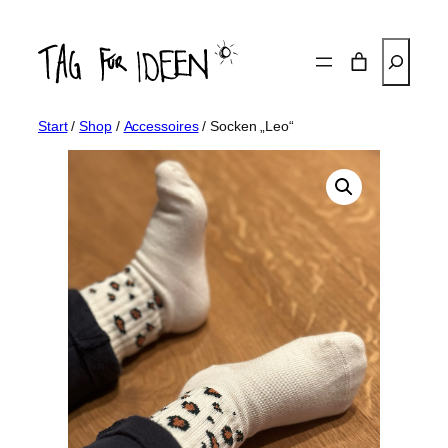
Zum
Inhalt
Suchen
springen
Start
/
Shop
/
Accessoires
/ Socken „Leo“