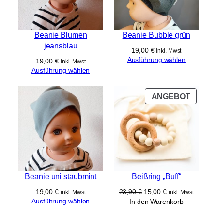
Beanie Blumen
Beanie Bubble grün
jeansblau
19,00
€
inkl. Mwst
Ausführung wählen
19,00
€
inkl. Mwst
Ausführung wählen
PROD
ANGEBOT
IM
ANGE
Beanie uni staubmint
Beißring „Buff“
Ursprünglicher
Aktueller
19,00
€
23,90
€
15,00
€
inkl. Mwst
inkl. Mwst
Preis
Preis
Ausführung wählen
In den Warenkorb
war:
ist: