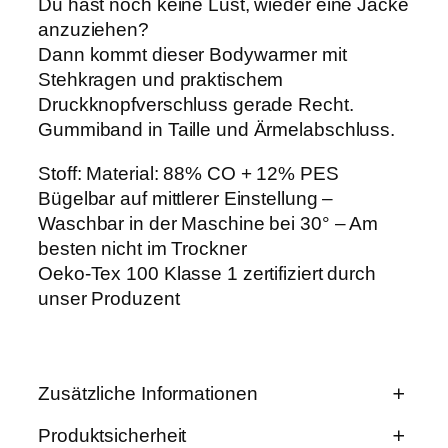
Du hast noch keine Lust, wieder eine Jacke
a
anzuziehen?
n
g
Dann kommt dieser Bodywarmer mit
e
Stehkragen und praktischem
M
Druckknopfverschluss gerade Recht.
e
n
Gummiband in Taille und Ärmelabschluss.
g
e
Stoff: Material: 88% CO + 12% PES
Bügelbar auf mittlerer Einstellung –
Waschbar in der Maschine bei 30° – Am
besten nicht im Trockner
Oeko-Tex 100 Klasse 1 zertifiziert durch
unser Produzent
Zusätzliche Informationen
Produktsicherheit