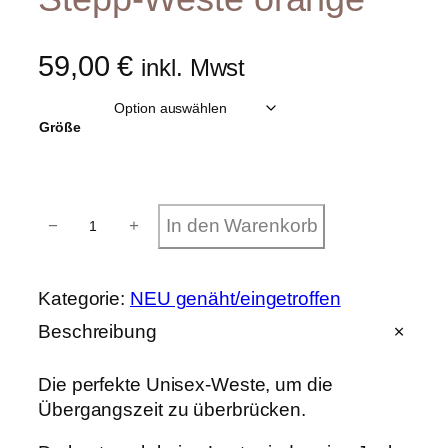
59,00
€
inkl. Mwst
Größe
S
In den Warenkorb
−
+
t
e
p
p
Kategorie:
NEU genäht/eingetroffen
-
W
Beschreibung
e
s
Die perfekte Unisex-Weste, um die
t
e
Übergangszeit zu überbrücken.
o
r