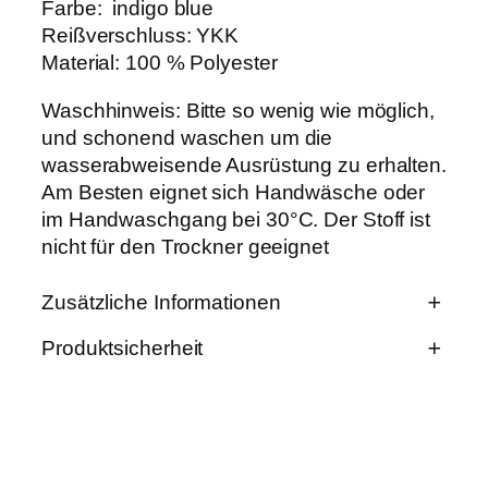
Farbe: indigo blue
u
e
Reißverschluss: YKK
M
Material: 100 % Polyester
e
n
Waschhinweis: Bitte so wenig wie möglich,
g
e
und schonend waschen um die
wasserabweisende Ausrüstung zu erhalten.
Am Besten eignet sich Handwäsche oder
im Handwaschgang bei 30°C. Der Stoff ist
nicht für den Trockner geeignet
Zusätzliche Informationen
Produktsicherheit
E
G
Größe 80, Größe 86, Größe
i
r
74, Größe 92, Größe 98,
g
ö
Größe 110, Größe 104,
e
ß
Größe 116
n
e