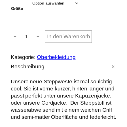
Größe
S
In den Warenkorb
−
+
t
e
p
p
Kategorie:
Oberbekleidung
w
e
Beschreibung
s
t
Unsere neue Steppweste ist mal so richtig
e
i
cool. Sie ist vorne kürzer, hinten länger und
n
passt perfekt unter unsere Kapuzenjacke,
d
oder unsere Cordjacke. Der Steppstoff ist
i
g
wasserabweisend mit einem weichen Griff
o
und semi-matter Oberfläche und federleicht.
b
l