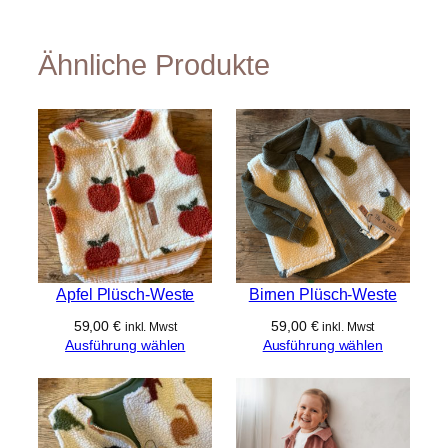
W
s
er
c
t
Ähnliche Produkte
h
a
ft
e
n
Apfel Plüsch-Weste
Birnen Plüsch-Weste
59,00
€
59,00
€
inkl. Mwst
inkl. Mwst
Ausführung wählen
Ausführung wählen