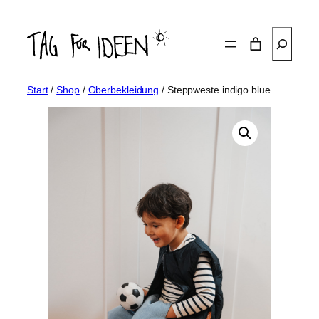
Zum
Inhalt
Suchen
springen
Start
/
Shop
/
Oberbekleidung
/ Steppweste indigo blue