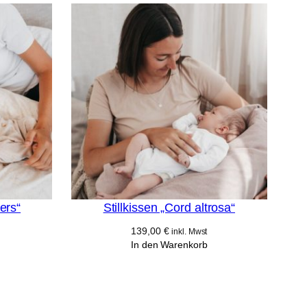
wers“
Stillkissen „Cord altrosa“
139,00
€
inkl. Mwst
In den Warenkorb