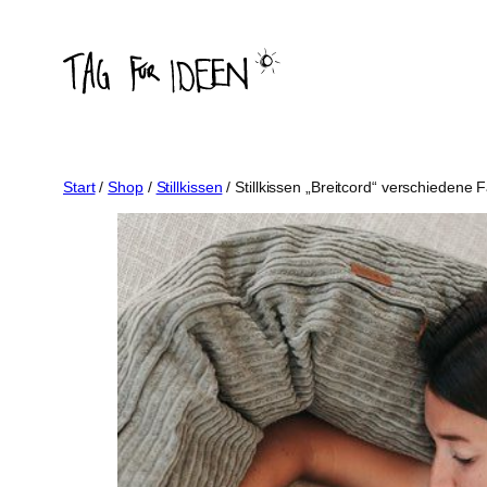
Zum
Inhalt
springen
Start
/
Shop
/
Stillkissen
/ Stillkissen „Breitcord“ verschiedene 