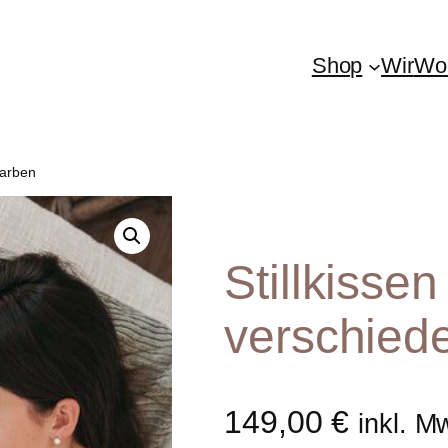
Shop
Wir
Woh
Farben
Stillkissen
verschied
149,00
€
inkl. M