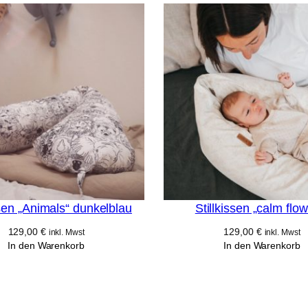
a
ft
e
n
ssen „Animals“ dunkelblau
Stillkissen „calm flo
129,00
€
129,00
€
inkl. Mwst
inkl. Mwst
In den Warenkorb
In den Warenkorb