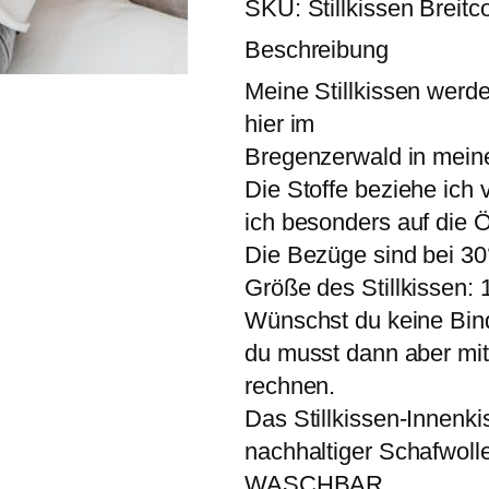
SKU:
Stillkissen Breitc
i
s
Beschreibung
s
e
Meine Stillkissen werd
n
"
hier im
B
Bregenzerwald in meiner
r
e
Die Stoffe beziehe ich
i
ich besonders auf die Ö
t
c
Die Bezüge sind bei 3
o
r
Größe des Stillkissen:
d
Wünschst du keine Bind
"
v
du musst dann aber mit
e
rechnen.
r
s
Das Stillkissen-Innenki
c
h
nachhaltiger Schafwolle
i
WASCHBAR.
e