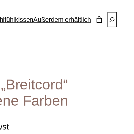
Suchen
lfühlkissen
Außerdem erhältlich
 „Breitcord“
ene Farben
wst