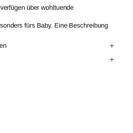
 verfügen über wohltuende
sonders fürs Baby. Eine Beschreibung
nen
3,5 kg
150 × 30 cm
creme, olive