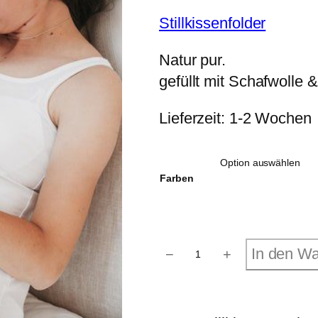
Stillkissenfolder
Natur pur.
gefüllt mit Schafwolle 
Lieferzeit: 1-2 Wochen
Farben
S
In den W
−
+
t
i
l
l
k