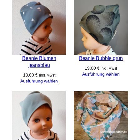
v.wittwer1@gmail.com
ft
e
n
Beanie Blumen
Beanie Bubble grün
jeansblau
19,00
€
inkl. Mwst
Ausführung wählen
19,00
€
inkl. Mwst
Ausführung wählen