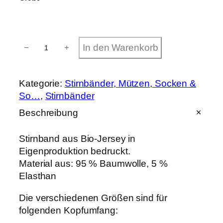
S
In den Warenkorb
−
+
t
i
r
n
Kategorie:
Stirnbänder, Mützen, Socken &
b
So…
, 
Stirnbänder
a
n
Beschreibung
d
"
D
Stirnband aus Bio-Jersey in
i
Eigenproduktion bedruckt.
n
Material aus: 95 % Baumwolle, 5 %
o
s
Elasthan
"
b
Die verschiedenen Größen sind für
u
folgenden Kopfumfang:
n
t