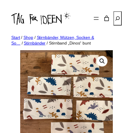
Zum
Inhalt
Suchen
springen
Start
/
Shop
/
Stirnbänder, Mützen, Socken &
So…
/
Stirnbänder
/ Stirnband „Dinos“ bunt