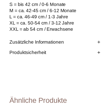
M
S = bis 42 cm / 0-6 Monate
e
M = ca. 42-45 cm / 6-12 Monate
n
L = ca. 46-49 cm / 1-3 Jahre
g
e
XL = ca. 50-54 cm / 3-12 Jahre
XXL = ab 54 cm / Erwachsene
Zusätzliche Informationen
Produktsicherheit
E
G
i
M (42-45 cm), S (bis 42
r
Produktsicherheit
g
cm), L (46-49 cm), XL (50-
ö
e
54 cm), XXL (ab 54 cm)
ß
n
e
Herstellerinformationen
W
s
er
Tag für Ideen
c
t
Ähnliche Produkte
Argenzipfel 54a
h
6883 Au
a