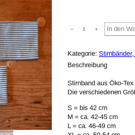
S
In den W
−
+
t
i
r
n
Kategorie:
Stirnbänder
b
a
Beschreibung
n
d
S
Stirnband aus Öko-Tex z
t
r
Die verschiedenen Grö
e
i
f
S = bis 42 cm
e
M = ca. 42-45 cm
n
j
L = ca. 46-49 cm
e
a
XL = ca. 50-54 cm