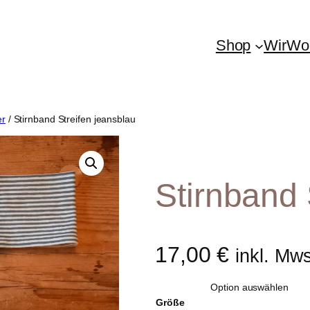
Shop
Wir
Woh
er
/ Stirnband Streifen jeansblau
Stirnband 
17,00
€
inkl. Mw
Größe