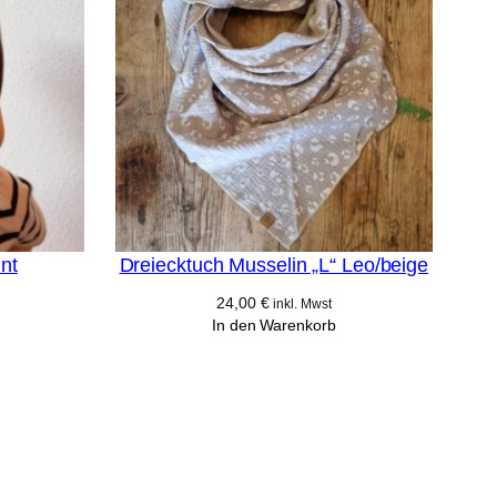
nt
Dreiecktuch Musselin „L“ Leo/beige
24,00
€
inkl. Mwst
In den Warenkorb