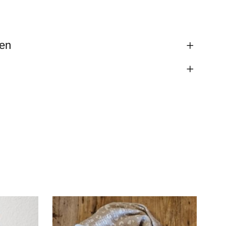
nen
), S (bis 42 cm), L (46-49 cm), XL
 XXL (ab 54 cm)