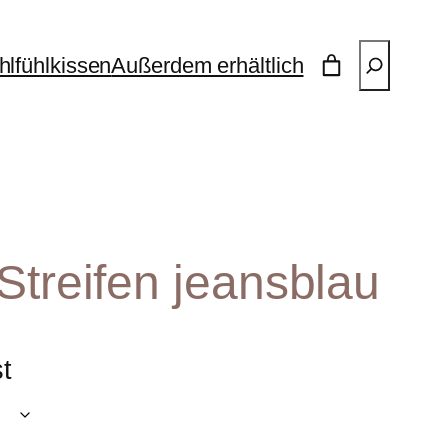
Suchen
lfühlkissen
Außerdem erhältlich
Streifen jeansblau
st