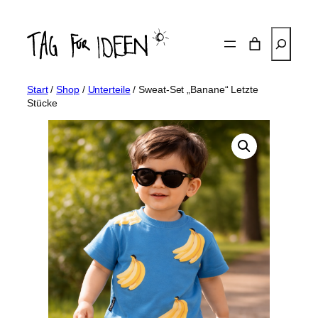
Zum
Inhalt
Suchen
springen
Start
/
Shop
/
Unterteile
/ Sweat-Set „Banane“ Letzte
Stücke