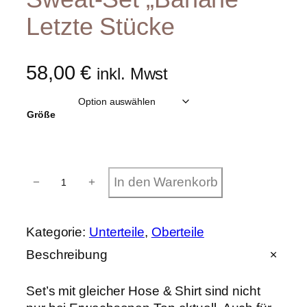
Letzte Stücke
58,00
€
inkl. Mwst
Größe
S
In den Warenkorb
−
+
w
e
a
t
Kategorie:
Unterteile
, 
Oberteile
-
S
Beschreibung
e
t
Set’s mit gleicher Hose & Shirt sind nicht
"
B