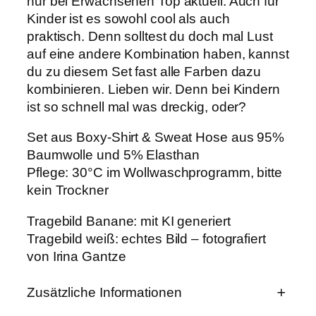
nur bei Erwachsenen Top aktuell. Auch für
a
Kinder ist es sowohl cool als auch
n
praktisch. Denn solltest du doch mal Lust
a
n
auf eine andere Kombination haben, kannst
e
du zu diesem Set fast alle Farben dazu
"
kombinieren. Lieben wir. Denn bei Kindern
L
e
ist so schnell mal was dreckig, oder?
t
z
Set aus Boxy-Shirt & Sweat Hose aus 95%
t
Baumwolle und 5% Elasthan
e
S
Pflege: 30°C im Wollwaschprogramm, bitte
t
kein Trockner
ü
c
Tragebild Banane: mit KI generiert
k
Tragebild weiß: echtes Bild – fotografiert
e
M
von Irina Gantze
e
n
g
Zusätzliche Informationen
e