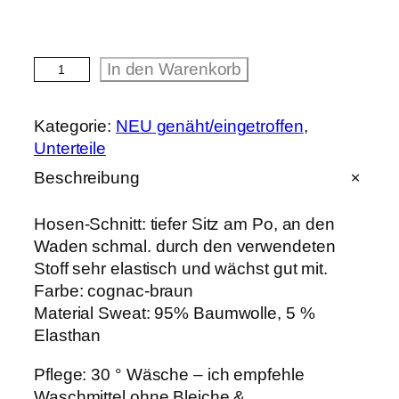
S
In den Warenkorb
w
e
a
Kategorie:
NEU genäht/eingetroffen
, 
t
Unterteile
h
o
Beschreibung
s
e
"
Hosen-Schnitt: tiefer Sitz am Po, an den
c
Waden schmal. durch den verwendeten
o
Stoff sehr elastisch und wächst gut mit.
g
n
Farbe: cognac-braun
a
Material Sweat: 95% Baumwolle, 5 %
c
Elasthan
"
M
e
Pflege: 30 ° Wäsche – ich empfehle
n
Waschmittel ohne Bleiche &