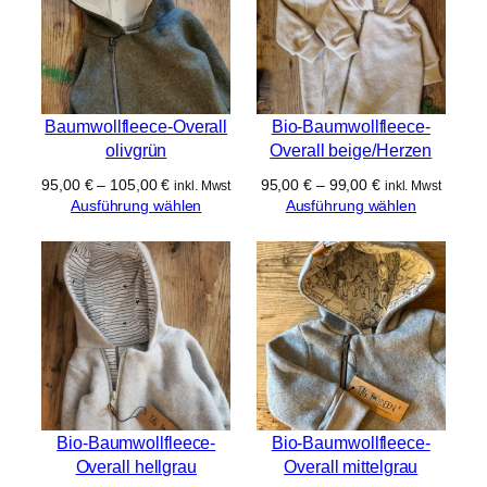
Baumwollfleece-Overall
Bio-Baumwollfleece-
olivgrün
Overall beige/Herzen
95,00
€
–
105,00
€
95,00
€
–
99,00
€
inkl. Mwst
inkl. Mwst
Ausführung wählen
Ausführung wählen
Bio-Baumwollfleece-
Bio-Baumwollfleece-
Overall hellgrau
Overall mittelgrau