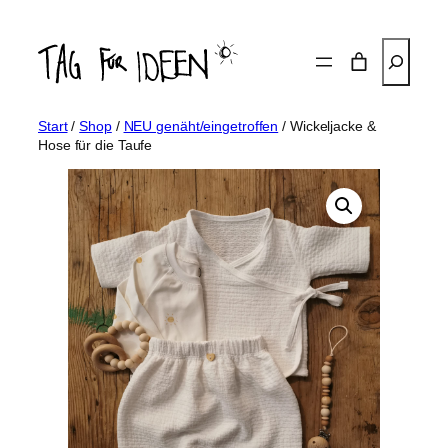
Zum
Inhalt
Suchen
springen
Start
/
Shop
/
NEU genäht/eingetroffen
/ Wickeljacke &
Hose für die Taufe