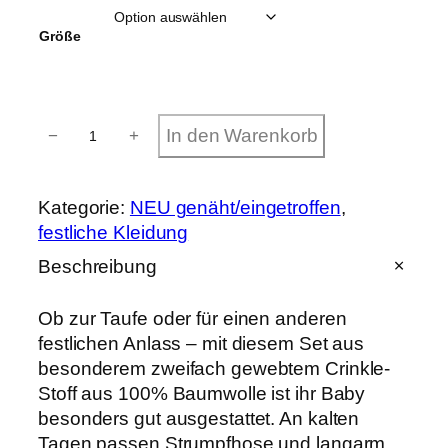
Größe
W
In den Warenkorb
−
+
i
c
k
e
Kategorie:
NEU genäht/eingetroffen
, 
l
festliche Kleidung
j
a
Beschreibung
c
k
e
Ob zur Taufe oder für einen anderen
&
festlichen Anlass – mit diesem Set aus
H
besonderem zweifach gewebtem Crinkle-
o
s
Stoff aus 100% Baumwolle ist ihr Baby
e
besonders gut ausgestattet. An kalten
f
Tagen passen Strumpfhose und langarm
ü