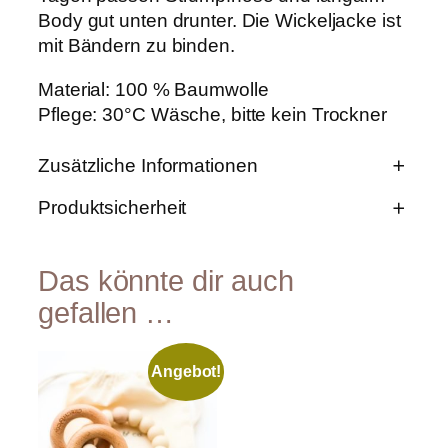
r
Body gut unten drunter. Die Wickeljacke ist
d
mit Bändern zu binden.
i
e
Material: 100 % Baumwolle
T
a
Pflege: 30°C Wäsche, bitte kein Trockner
u
f
Zusätzliche Informationen
e
M
Produktsicherheit
e
n
E
g
Größ
1-3 Monate, 3-6
i
e
e
Monate
Das könnte dir auch
g
e
gefallen …
n
W
s
er
Angebot!
c
t
h
a