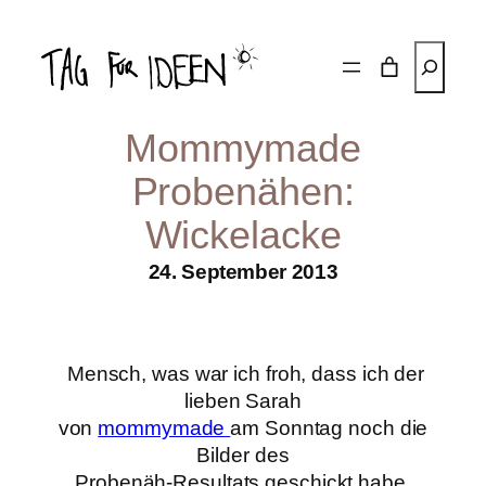
Zum
Inhalt
Suchen
springen
Mommymade
Probenähen:
Wickelacke
24. September 2013
Mensch, was war ich froh, dass ich der
lieben Sarah
von
mommymade
am Sonntag noch die
Bilder des
Probenäh-Resultats
geschickt habe.