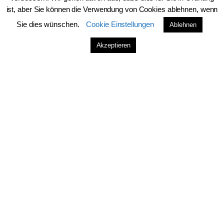
ist, aber Sie können die Verwendung von Cookies ablehnen, wenn
Sie dies wünschen.
Cookie Einstellungen
Ablehnen
Akzeptieren
Name
*
E-Mail-Adresse
*
Website
Name, E-Mail-Adresse und Website in diesem Browser
für meinen nächsten Kommentar speichern.