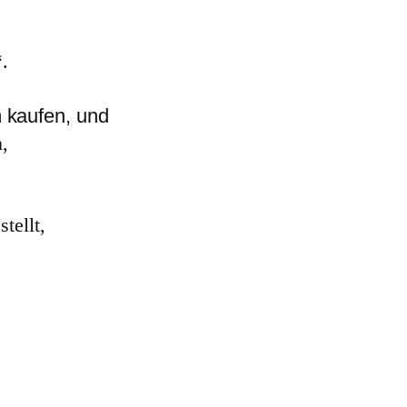
.
m kaufen, und
,
tellt,
…