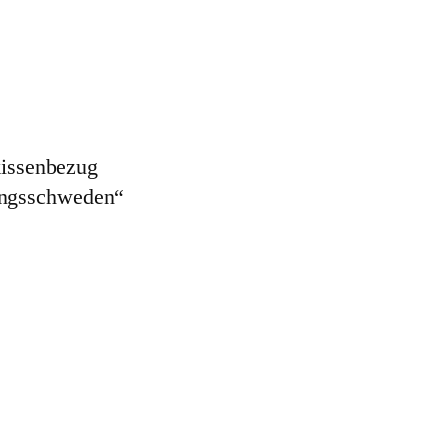
kissenbezug
dungsschweden“