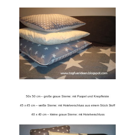
50x 50 cm – große graue Sterne: mit Paspel und Knopfleiste
45 x 45 cm – weiße Sterne: mit Hotelverschluss aus einem Stück Stoff
40 x 40 cm – kleine graue Sterne: mit Hotelverschluss