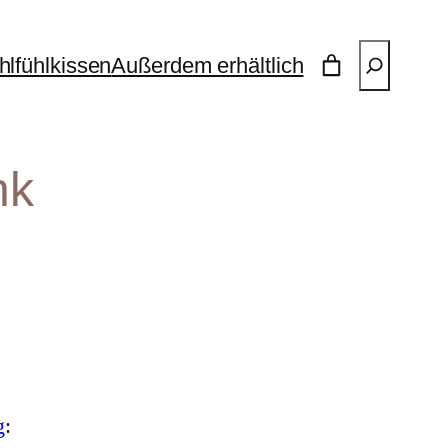
Suchen
lfühlkissen
Außerdem erhältlich
nk
g
: