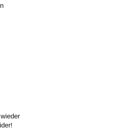
en
 wieder
ider!