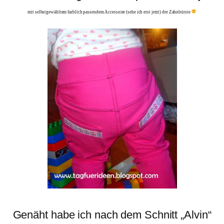
mit selbstgewähltem farblich passendem Accessoire (sehe ich erst jetzt) der Zahnbürste
Genäht habe ich nach dem Schnitt „Alvin“