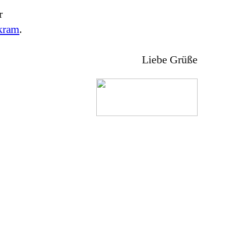
r
kram
.
Liebe Grüße