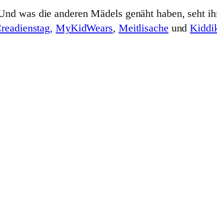
Und was die anderen Mädels genäht haben, seht ih
readienstag,
MyKidWears
,
Meitlisache
und
Kiddi