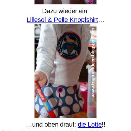
Dazu wieder ein
Lillesol & Pelle
Knopfshirt
…
…und oben drauf:
die Lotte
!!