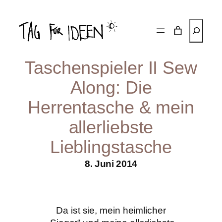
Zum
Inhalt
Suchen
springen
Taschenspieler II Sew
Along: Die
Herrentasche & mein
allerliebste
Lieblingstasche
8. Juni 2014
Da ist sie, mein heimlicher