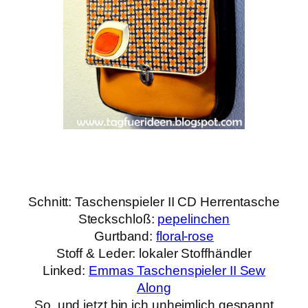
Schnitt: Taschenspieler II CD Herrentasche
Steckschloß:
pepelinchen
Gurtband:
floral-rose
Stoff & Leder: lokaler Stoffhändler
Linked:
Emmas Taschenspieler II Sew
Along
So, und jetzt bin ich unheimlich gespannt