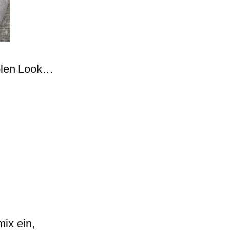
olen Look…
mix ein,