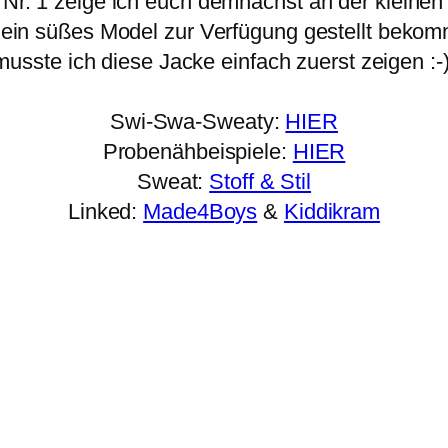
 Nr. 1 zeige ich euch demnächst an der kleinen
 ein süßes Model zur Verfügung gestellt beko
musste ich diese Jacke einfach zuerst zeigen :-)
Swi-Swa-Sweaty:
HIER
Probenähbeispiele:
HIER
Sweat:
Stoff & Stil
Linked:
Made4Boys
&
Kiddikram