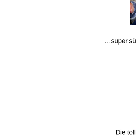
…super sü
Die tol