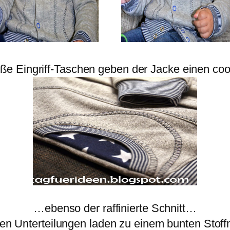
ße Eingriff-Taschen geben der Jacke einen co
…ebenso der raffinierte Schnitt…
len Unterteilungen laden zu einem bunten Stoff