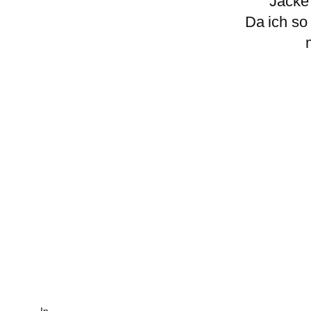
Jacke
Da ich so
In