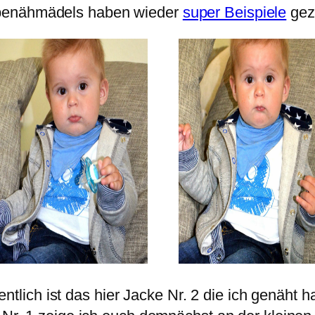
benähmädels haben wieder
super Beispiele
geza
ntlich ist das hier Jacke Nr. 2 die ich genäht 