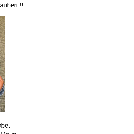
ubert!!!
habe.