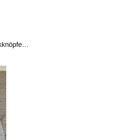
ckknöpfe…