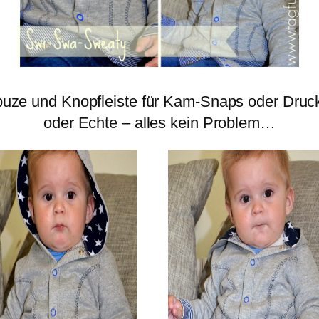
uze und Knopfleiste für Kam-Snaps oder Dru
oder Echte – alles kein Problem…