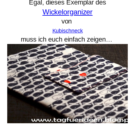
Egal, dieses Exemplar des
Wickelorganizer
von
Kubischneck
muss ich euch einfach zeigen…