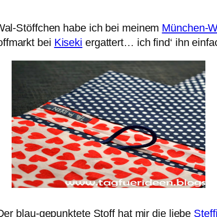
al-Stöffchen habe ich bei meinem
München-W
offmarkt bei
Kiseki
ergattert… ich find‘ ihn ein
Der blau-gepunktete Stoff hat mir die liebe
Steff