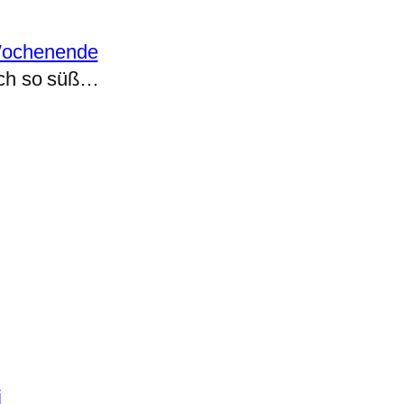
ochenende
fach so süß…
i