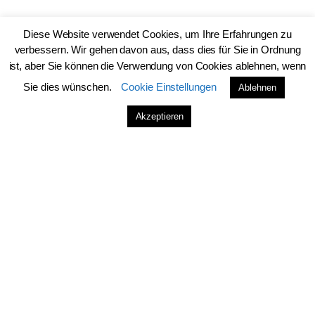
Diese Website verwendet Cookies, um Ihre Erfahrungen zu
Schreibe einen Kommentar
verbessern. Wir gehen davon aus, dass dies für Sie in Ordnung
ist, aber Sie können die Verwendung von Cookies ablehnen, wenn
Kommentar
*
Sie dies wünschen.
Cookie Einstellungen
Ablehnen
Akzeptieren
Name
*
E-Mail-Adresse
*