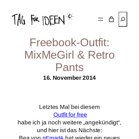
Zum
Inhalt
Suchen
springen
Freebook-Outfit:
MixMeGirl & Retro
Pants
16. November 2014
Letztes Mal bei diesem
Outfit for free
habe ich ja noch weitere „angekündigt“,
und hier ist das Nächste:
Bea von
hat wieder ein neues
nEmadA