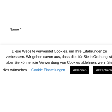
Name
*
E-Mail-Adresse
*
Diese Website verwendet Cookies, um Ihre Erfahrungen zu
verbessern. Wir gehen davon aus, dass dies für Sie in Ordnung ist
aber Sie können die Verwendung von Cookies ablehnen, wenn Si
dies wünschen.
Cookie Einstellungen
Website
Ablehnen
Akzeptiere
Name, E-Mail-Adresse und Website in diesem Browser
für meinen nächsten Kommentar speichern.