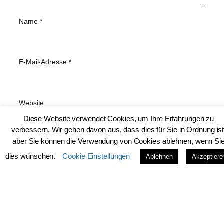
Name
*
E-Mail-Adresse
*
Website
Diese Website verwendet Cookies, um Ihre Erfahrungen zu
verbessern. Wir gehen davon aus, dass dies für Sie in Ordnung ist
aber Sie können die Verwendung von Cookies ablehnen, wenn Si
Name, E-Mail-Adresse und Website in diesem Browser
für meinen nächsten Kommentar speichern.
dies wünschen.
Cookie Einstellungen
Ablehnen
Akzeptiere