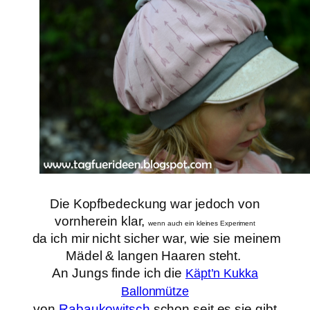
Die Kopfbedeckung war jedoch von
vornherein klar,
wenn auch ein kleines Experiment
da ich mir nicht sicher war,
wie sie meinem
Mädel & langen Haaren steht.
An Jungs finde ich die
Käpt’n Kukka
Ballonmütze
von
Rabaukowitsch
schon seit es sie gibt