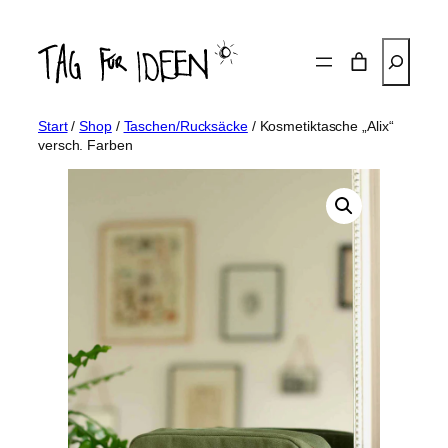
Zum
Inhalt
Suchen
springen
Start
/
Shop
/
Taschen/Rucksäcke
/ Kosmetiktasche „Alix“
versch. Farben