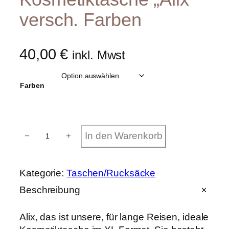
versch. Farben
40,00
€
inkl. Mwst
Farben
K
In den Warenkorb
−
+
o
s
m
e
Kategorie:
Taschen/Rucksäcke
t
i
Beschreibung
k
t
Alix, das ist unsere, für lange Reisen, ideale
a
s