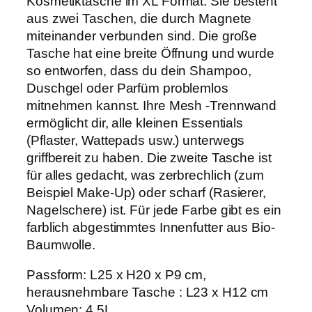
Kosmetiktasche im XL Format. Sie besteht
c
aus zwei Taschen, die durch Magnete
h
miteinander verbunden sind. Die große
e
"
Tasche hat eine breite Öffnung und wurde
A
so entworfen, dass du dein Shampoo,
l
Duschgel oder Parfüm problemlos
i
x
mitnehmen kannst. Ihre Mesh -Trennwand
"
ermöglicht dir, alle kleinen Essentials
v
(Pflaster, Wattepads usw.) unterwegs
e
r
griffbereit zu haben. Die zweite Tasche ist
s
für alles gedacht, was zerbrechlich (zum
c
Beispiel Make-Up) oder scharf (Rasierer,
h
.
Nagelschere) ist. Für jede Farbe gibt es ein
F
farblich abgestimmtes Innenfutter aus Bio-
a
Baumwolle.
r
b
Passform: L25 x H20 x P9 cm,
e
n
herausnehmbare Tasche : L23 x H12 cm
M
Volumen: 4,5L