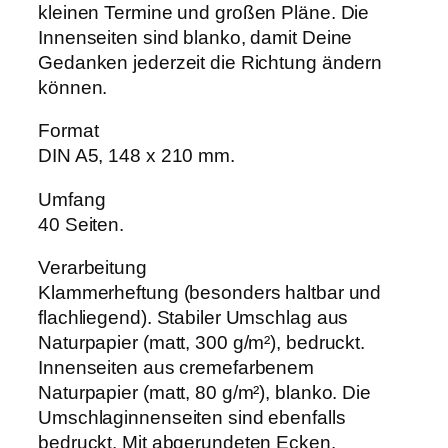
D
kleinen Termine und großen Pläne. Die
e
Innenseiten sind blanko, damit Deine
s
Gedanken jederzeit die Richtung ändern
i
g
können.
n
N
Format
r
DIN A5, 148 x 210 mm.
.
1
"
Umfang
M
40 Seiten.
e
n
Verarbeitung
g
Klammerheftung (besonders haltbar und
e
flachliegend). Stabiler Umschlag aus
Naturpapier (matt, 300 g/m²), bedruckt.
Innenseiten aus cremefarbenem
Naturpapier (matt, 80 g/m²), blanko. Die
Umschlaginnenseiten sind ebenfalls
bedruckt. Mit abgerundeten Ecken.