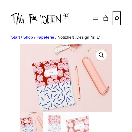
Zum
Inhalt
Suchen
springen
Start
/
Shop
/
Papeterie
/ Notizheft „Design Nr. 1“