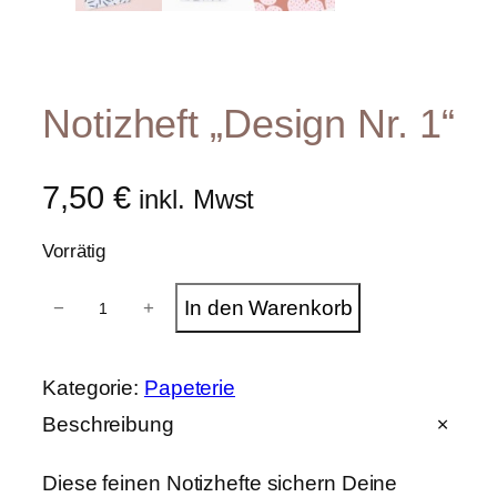
Notizheft „Design Nr. 1“
7,50
€
inkl. Mwst
Vorrätig
N
In den Warenkorb
−
+
o
t
i
z
Kategorie:
Papeterie
h
e
Beschreibung
f
t
Diese feinen Notizhefte sichern Deine
"