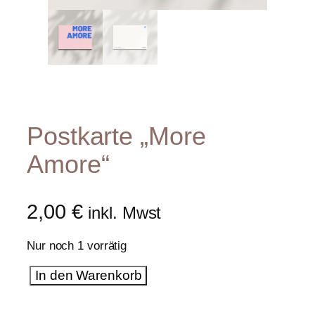
Postkarte „More
Amore“
2,00
€
inkl. Mwst
Nur noch 1 vorrätig
P
In den Warenkorb
o
s
t