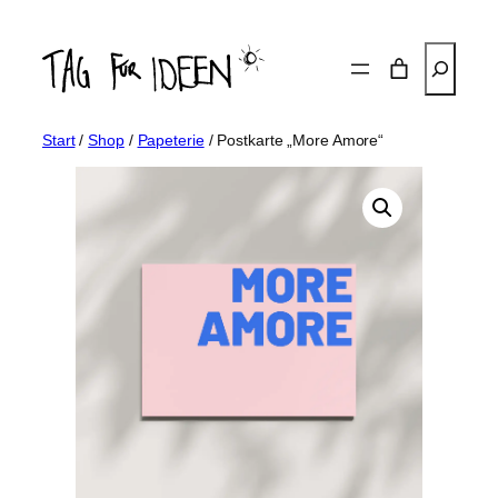
Zum
Inhalt
Suchen
springen
Start
/
Shop
/
Papeterie
/ Postkarte „More Amore“