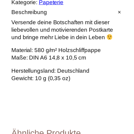
Kategorie:
Papeterie
k
a
Beschreibung
r
t
Versende deine Botschaften mit dieser
e
liebevollen und motivierenden Postkarte
"
und bringe mehr Liebe in dein Leben
M
o
Material: 580 g/m² Holzschliffpappe
r
e
Maße: DIN A6 14,8 x 10,5 cm
A
m
Herstellungsland: Deutschland
o
Gewicht: 10 g (0,35 oz)
r
e
"
M
e
n
g
e
Ähnliche Produkte