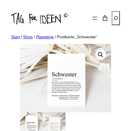
Zum
Inhalt
Suchen
springen
Start
/
Shop
/
Papeterie
/ Postkarte „Schwester“