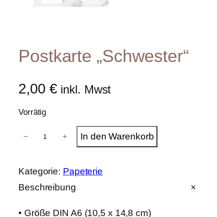
Postkarte „Schwester“
2,00
€
inkl. Mwst
Vorrätig
P
In den Warenkorb
−
+
o
s
t
k
Kategorie:
Papeterie
a
r
Beschreibung
t
e
• Größe DIN A6 (10,5 x 14,8 cm)
"