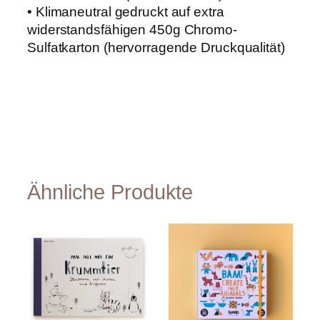
S
• Klimaneutral gedruckt auf extra
c
widerstandsfähigen 450g Chromo-
h
Sulfatkarton (hervorragende Druckqualität)
w
e
s
t
e
r
"
M
e
n
g
Ähnliche Produkte
e