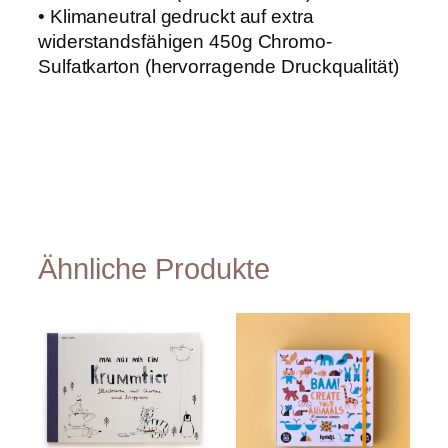
S
• Klimaneutral gedruckt auf extra
o
widerstandsfähigen 450g Chromo-
h
Sulfatkarton (hervorragende Druckqualität)
n
"
M
e
n
g
e
Ähnliche Produkte