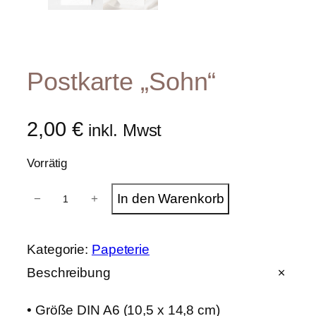
Postkarte „Sohn“
2,00
€
inkl. Mwst
Vorrätig
P
In den Warenkorb
−
+
o
s
t
k
Kategorie:
Papeterie
a
r
Beschreibung
t
e
• Größe DIN A6 (10,5 x 14,8 cm)
"