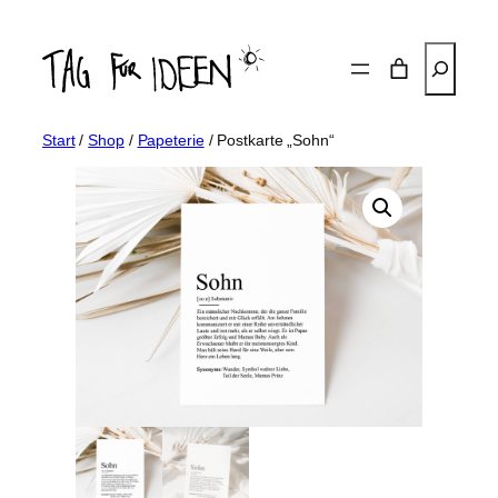
Zum
Inhalt
Suchen
springen
Start
/
Shop
/
Papeterie
/ Postkarte „Sohn“