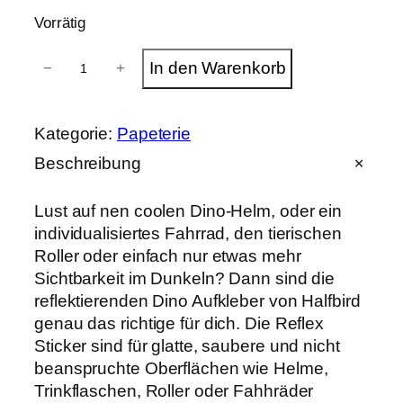
Vorrätig
R
In den Warenkorb
−
+
e
f
l
e
Kategorie:
Papeterie
k
t
Beschreibung
i
e
Lust auf nen coolen Dino-Helm, oder ein
r
e
individualisiertes Fahrrad, den tierischen
n
Roller oder einfach nur etwas mehr
d
Sichtbarkeit im Dunkeln? Dann sind die
e
A
reflektierenden Dino Aufkleber von Halfbird
u
genau das richtige für dich. Die Reflex
f
Sticker sind für glatte, saubere und nicht
k
l
beanspruchte Oberflächen wie Helme,
e
Trinkflaschen, Roller oder Fahhräder
b