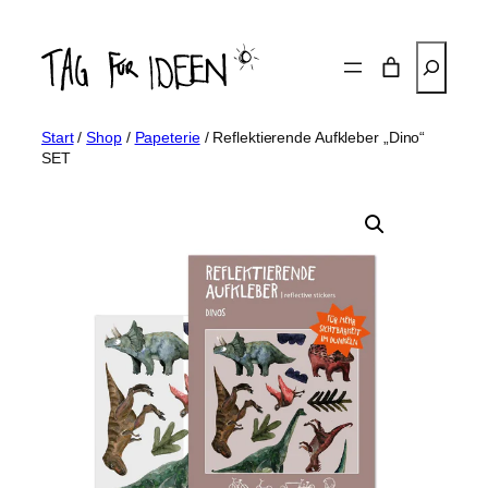
Zum
Inhalt
Suchen
springen
Start
/
Shop
/
Papeterie
/ Reflektierende Aufkleber „Dino“
SET