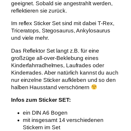
geeignet. Sobald sie angestrahlt werden,
e
r
reflektieren sie zurück.
"
D
Im reflex Sticker Set sind mit dabei T-Rex,
i
Triceratops, Stegosaurus, Ankylosaurus
n
und viele mehr.
o
"
S
Das Reflektor Set langt z.B. für eine
E
großzüge all-over-Beklebung eines
T
Kinderfahrradhelmes, Laufrades oder
M
e
Kinderrades. Aber natürlich kannst du auch
n
nur einzelne Sticker aufkleben und so den
g
halben Hausstand verschönern
e
Infos zum Sticker SET:
ein DIN A6 Bogen
mit insgesamt 14 verschiedenen
Stickern im Set