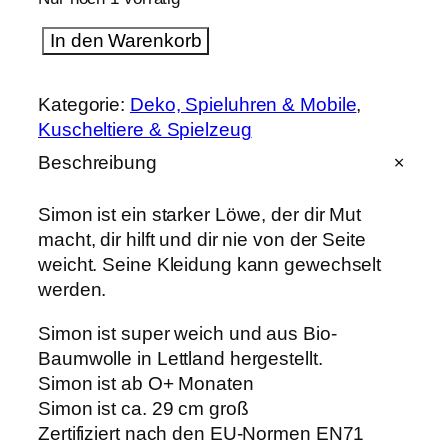
S
In den Warenkorb
i
m
o
Kategorie:
Deko, Spieluhren & Mobile
, 
n
Kuscheltiere & Spielzeug
d
e
Beschreibung
r
L
ö
Simon ist ein starker Löwe, der dir Mut
w
macht, dir hilft und dir nie von der Seite
e
weicht. Seine Kleidung kann gewechselt
m
i
werden.
t
n
Simon ist super weich und aus Bio-
e
Baumwolle in Lettland hergestellt.
u
e
Simon ist ab O+ Monaten
r
Simon ist ca. 29 cm groß
M
Zertifiziert nach den EU-Normen EN71
ä