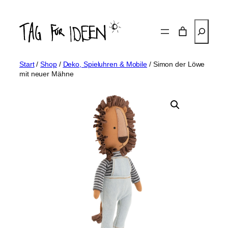
Zum
Inhalt
Suchen
springen
Start
/
Shop
/
Deko, Spieluhren & Mobile
/ Simon der Löwe
mit neuer Mähne