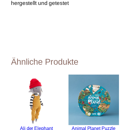
h
hergestellt und getestet
n
e
M
e
n
g
e
Ähnliche Produkte
Ali der Elephant
Animal Planet Puzzle