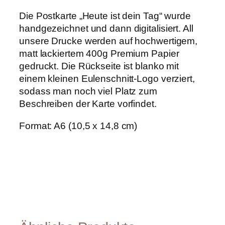
r
Die Postkarte „Heute ist dein Tag“ wurde
t
e
handgezeichnet und dann digitalisiert. All
"
unsere Drucke werden auf hochwertigem,
H
matt lackiertem 400g Premium Papier
e
u
gedruckt. Die Rückseite ist blanko mit
t
einem kleinen Eulenschnitt-Logo verziert,
e
sodass man noch viel Platz zum
i
s
Beschreiben der Karte vorfindet.
t
d
Format: A6 (10,5 x 14,8 cm)
e
i
n
T
a
g
"
M
e
n