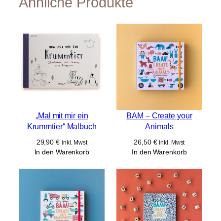
Ähnliche Produkte
g
e
„Mal mit mir ein
BAM – Create your
Krummtier“ Malbuch
Animals
29,90
€
26,50
€
inkl. Mwst
inkl. Mwst
In den Warenkorb
In den Warenkorb