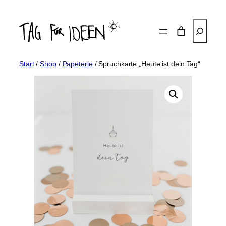
Zum
Inhalt
Suchen
springen
Start
/
Shop
/
Papeterie
/ Spruchkarte „Heute ist dein Tag“