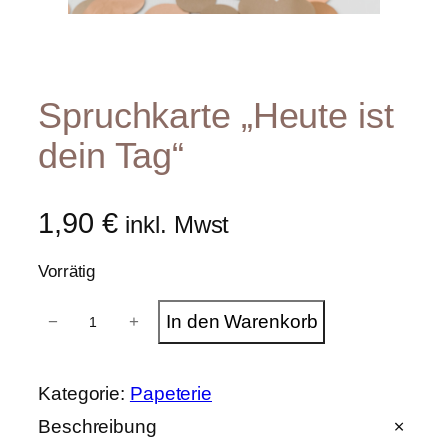
Spruchkarte „Heute ist
dein Tag“
1,90
€
inkl. Mwst
Vorrätig
S
In den Warenkorb
−
+
p
r
u
c
Kategorie:
Papeterie
h
k
Beschreibung
a