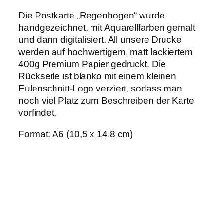
r
Die Postkarte „Regenbogen“ wurde
t
e
handgezeichnet, mit Aquarellfarben gemalt
"
und dann digitalisiert. All unsere Drucke
R
werden auf hochwertigem, matt lackiertem
e
g
400g Premium Papier gedruckt. Die
e
Rückseite ist blanko mit einem kleinen
n
Eulenschnitt-Logo verziert, sodass man
b
o
noch viel Platz zum Beschreiben der Karte
g
vorfindet.
e
n
Format: A6 (10,5 x 14,8 cm)
M
e
n
g
e