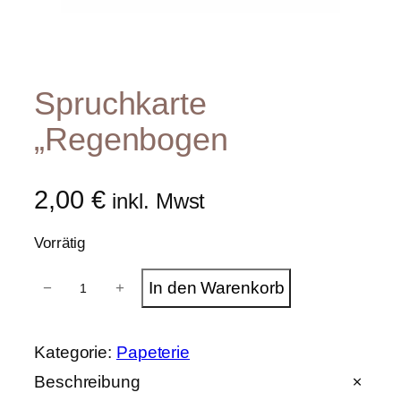
Spruchkarte
„Regenbogen
2,00
€
inkl. Mwst
Vorrätig
S
In den Warenkorb
−
+
p
r
u
c
Kategorie:
Papeterie
h
k
Beschreibung
a