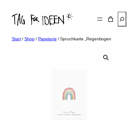
Zum
Inhalt
Suchen
springen
Start
/
Shop
/
Papeterie
/ Spruchkarte „Regenbogen