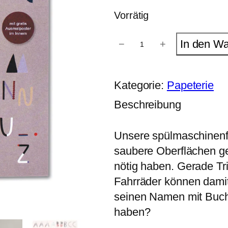
Vorrätig
S
In den W
−
+
p
ü
l
m
Kategorie:
Papeterie
a
s
Beschreibung
c
h
i
Unsere spülmaschinenfe
n
e
saubere Oberflächen 
n
f
nötig haben. Gerade Tr
e
Fahrräder können damit 
s
t
seinen Namen mit Buchs
e
haben?
S
t