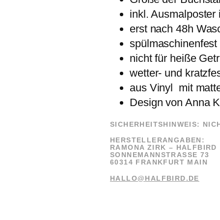
inkl. Ausmalposter 
erst nach 48h Was
spülmaschinenfest
nicht für heiße Get
wetter- und kratzfe
aus Vinyl mit matt
Design von Anna K
SICHERHEITSHINWEIS: NIC
HERSTELLERANGABEN:
RAMONA ZIRK –
HALFBIRD
SONNEMANNSTRASSE 73
60314 FRANKFURT MAIN
HALLO@
HALFBIRD
.DE