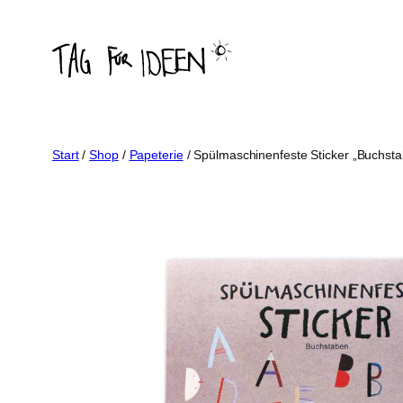
Zum
Inhalt
springen
Start
/
Shop
/
Papeterie
/ Spülmaschinenfeste Sticker „Buchst