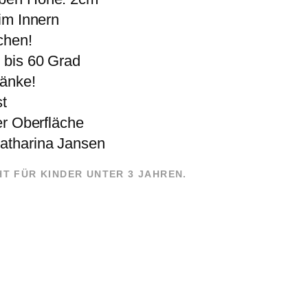
im Innern
chen!
 bis 60 Grad
ränke!
st
er Oberfläche
atharina Jansen
HT FÜR KINDER UNTER 3 JAHREN.