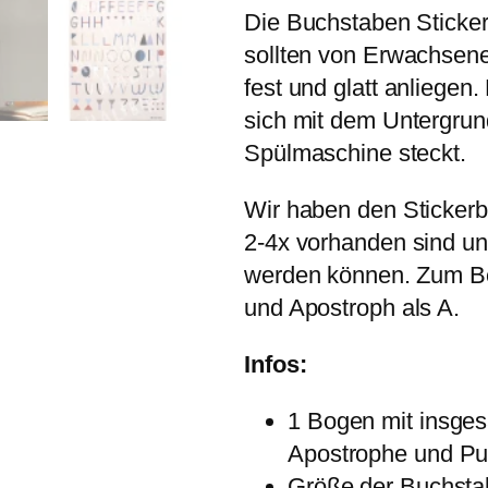
i
Die Buchstaben Sticker 
c
k
sollten von Erwachsene
e
fest und glatt anliegen
r
"
sich mit dem Untergrund
B
Spülmaschine steckt.
u
c
h
Wir haben den Stickerb
s
t
2-4x vorhanden sind un
a
werden können. Zum Be
b
e
und Apostroph als A.
n
"
M
Infos:
e
n
1 Bogen mit insges
g
e
Apostrophe und Pu
Größe der Buchst