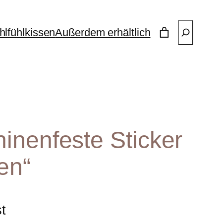
Suchen
lfühlkissen
Außerdem erhältlich
inenfeste Sticker
en“
st