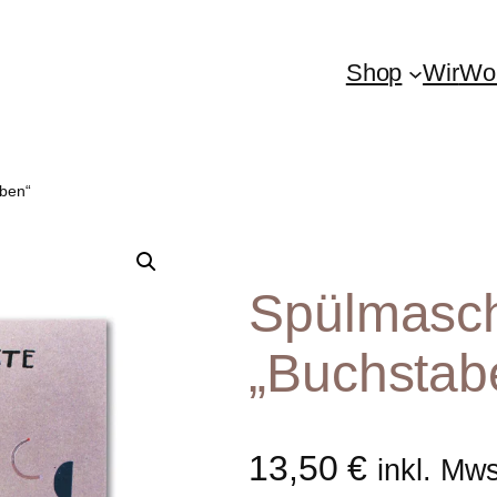
Shop
Wir
Woh
aben“
Spülmasch
„Buchstab
13,50
€
inkl. Mw