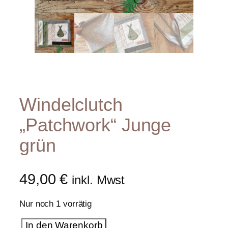
Windelclutch
„Patchwork“ Junge
grün
49,00
€
inkl. Mwst
Nur noch 1 vorrätig
W
In den Warenkorb