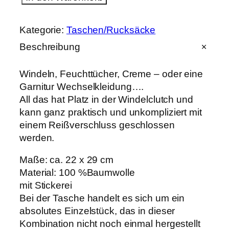
i
n
d
Kategorie:
Taschen/Rucksäcke
e
l
Beschreibung
c
l
u
Windeln, Feuchttücher, Creme – oder eine
t
Garnitur Wechselkleidung….
c
All das hat Platz in der Windelclutch und
h
kann ganz praktisch und unkompliziert mit
"
P
einem Reißverschluss geschlossen
a
werden.
t
c
Maße: ca. 22 x 29 cm
h
w
Material: 100 %Baumwolle
o
mit Stickerei
r
Bei der Tasche handelt es sich um ein
k
"
absolutes Einzelstück, das in dieser
J
Kombination nicht noch einmal hergestellt
u