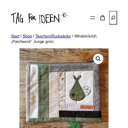
Zum
Inhalt
Suchen
springen
Start
/
Shop
/
Taschen/Rucksäcke
/ Windelclutch
„Patchwork“ Junge grün